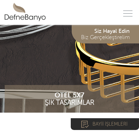
f
Siz Hayal Edin
Biz Gerçekleştirelim
OTEL 5X7
ŞIK TASARIMLAR
BAYİİ İŞLEMLERİ
*