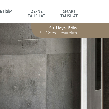
LETİŞİM
DEFNE
SMART
LON
LAVANTA SERİSİ
TAHSİLAT
TAHSİLAT
Serisi
Siz Hayal Edin
/
Biz Gerçekleştirelim
Serisi
Z
İM
ARI
LARI
K
ARI