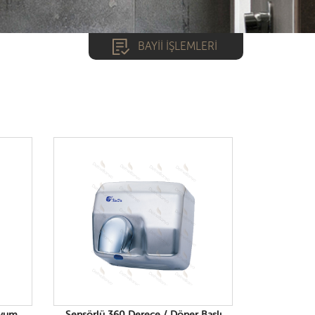
BAYİİ İŞLEMLERİ
*
*
GİRİŞ YAP
nyum
Sensörlü 360 Derece / Döner Başlı