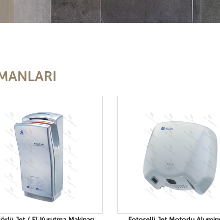
PMANLARI
örlü Jet / El Kurutma Makinası
Fotoselli Jet Motorlu Alumi