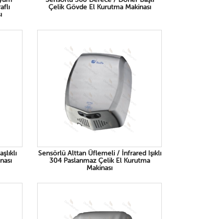
aflı
Çelik Gövde El Kurutma Makinası
ı
şlıklı
Sensörlü Alttan Üflemeli / İnfrared Işıklı
nası
304 Paslanmaz Çelik El Kurutma
Makinası