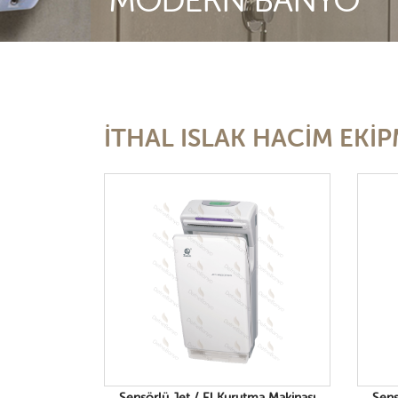
MODERN BANYO
İTHAL ISLAK HACİM EKİ
Sensörlü Jet / El Kurutma Makinası
Sens