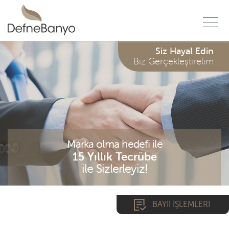
f
Siz Hayal Edin
Biz Gerçekleştirelim
Marka olma hedefi ile
15 Yıllık Tecrübe
ile Sizlerleyiz!
BAYİİ İŞLEMLERİ
*