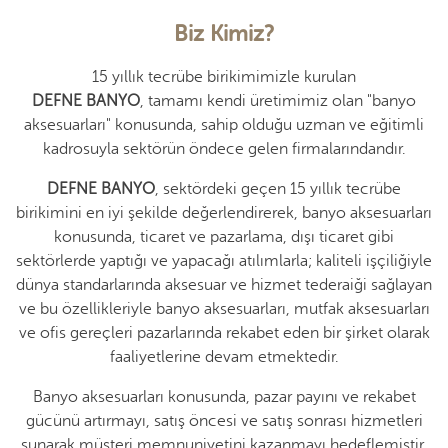
Biz Kimiz?
*
15 yıllık tecrübe birikimimizle kurulan
GİRİŞ YAP
DEFNE BANYO
, tamamı kendi üretimimiz olan "banyo
aksesuarları" konusunda, sahip olduğu uzman ve eğitimli
kadrosuyla sektörün öndece gelen firmalarındandır.
DEFNE BANYO
, sektördeki geçen 15 yıllık tecrübe
birikimini en iyi şekilde değerlendirerek, banyo aksesuarları
konusunda, ticaret ve pazarlama, dışı ticaret gibi
sektörlerde yaptığı ve yapacağı atılımlarla; kaliteli işçiliğiyle
dünya standarlarında aksesuar ve hizmet tederaiği sağlayan
ve bu özellikleriyle banyo aksesuarları, mutfak aksesuarları
ve ofis gereçleri pazarlarında rekabet eden bir şirket olarak
faaliyetlerine devam etmektedir.
Banyo aksesuarları konusunda, pazar payını ve rekabet
gücünü artırmayı, satış öncesi ve satış sonrası hizmetleri
sunarak müşteri memnuniyetini kazanmayı hedeflemiştir.