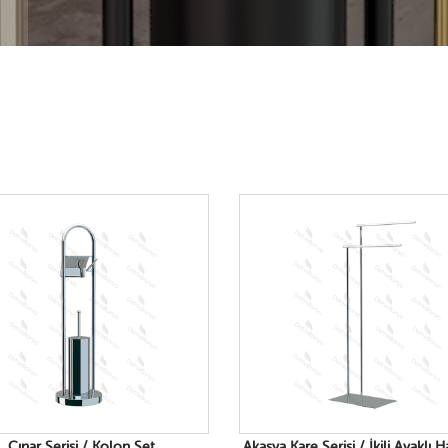
Çınar Serisi / Kolon Set
Akasya Kare Serisi / İkili Ayaklı 