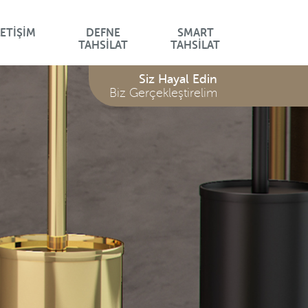
LETİŞİM
DEFNE
SMART
LON
LAVANTA SERİSİ
TAHSİLAT
TAHSİLAT
Serisi
Siz Hayal Edin
/
Biz Gerçekleştirelim
Serisi
Z
İM
ARI
LARI
K
ARI