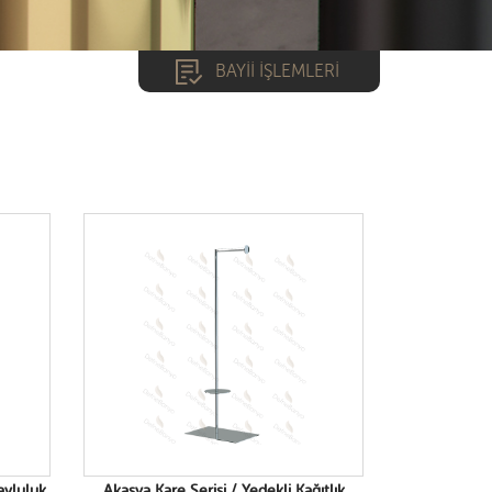
BAYİİ İŞLEMLERİ
*
*
GİRİŞ YAP
Havluluk
Akasya Kare Serisi / Yedekli Kağıtlık