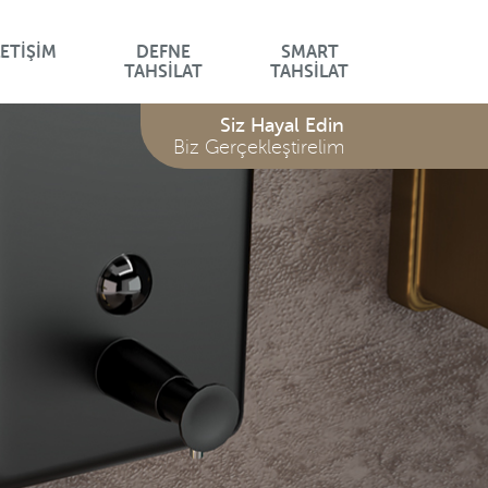
LETİŞİM
DEFNE
SMART
LON
LAVANTA SERİSİ
TAHSİLAT
TAHSİLAT
Serisi
Siz Hayal Edin
/
Biz Gerçekleştirelim
Serisi
Z
İM
ARI
LARI
K
ARI