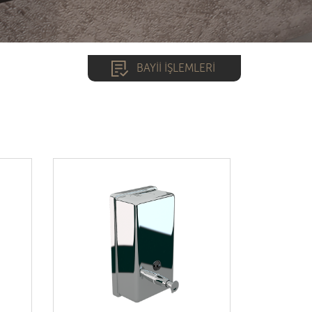
BAYİİ İŞLEMLERİ
*
*
GİRİŞ YAP