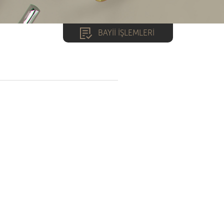
BAYİİ İŞLEMLERİ
*
*
GİRİŞ YAP