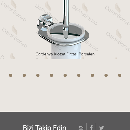
Gardenya Klozet Fırçası Porselen
Bizi Takip Edin