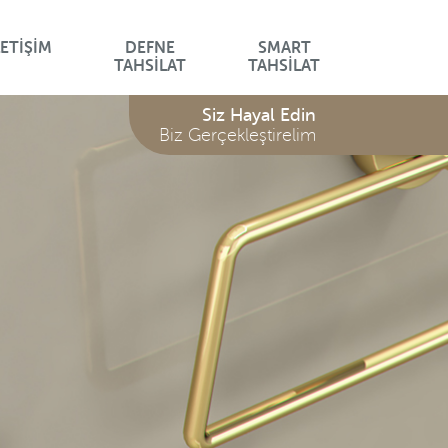
LETİŞİM
DEFNE
SMART
LON
LAVANTA SERİSİ
TAHSİLAT
TAHSİLAT
Serisi
Siz Hayal Edin
/
Biz Gerçekleştirelim
Serisi
Z
İM
ARI
LARI
K
ARI