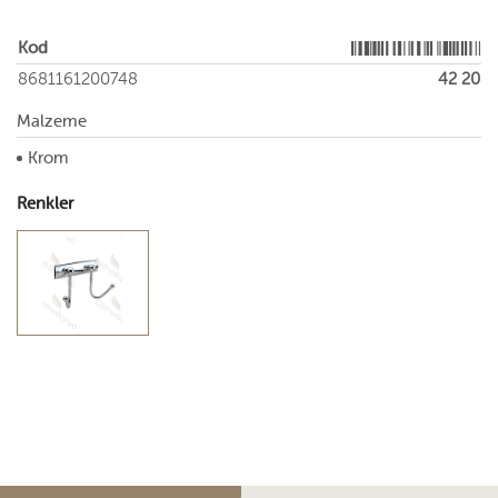
Kod
8681161200748
42 20
Malzeme
Krom
Renkler