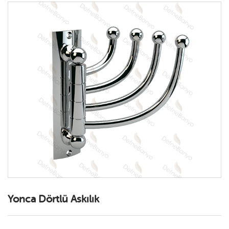
*
GİRİŞ YAP
Yonca Dörtlü Askılık