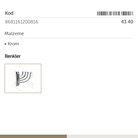
Kod
8681161200816
43 40
Malzeme
Krom
Renkler