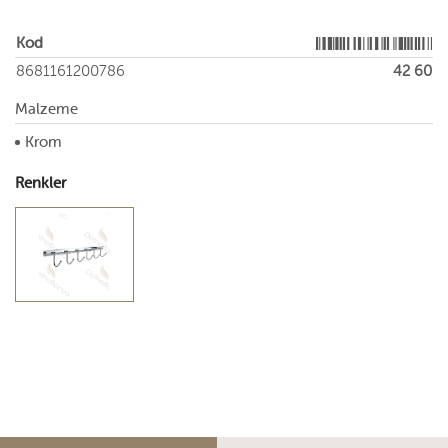
Kod
8681161200786
42 60
Malzeme
Krom
Renkler