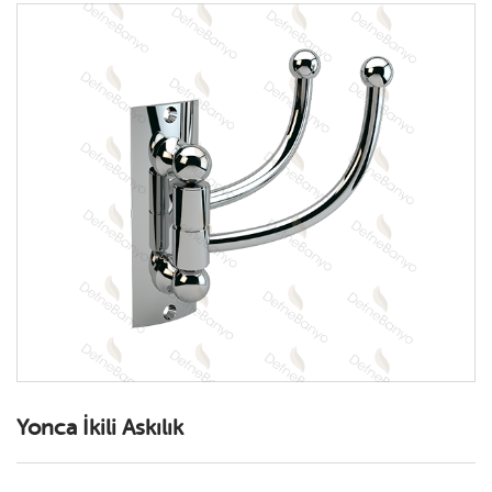
*
GİRİŞ YAP
Yonca İkili Askılık