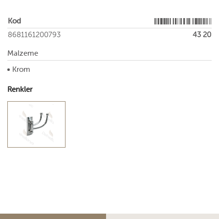
Kod
8681161200793
43 20
Malzeme
Krom
Renkler